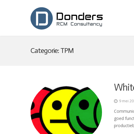
Categorie:
TPM
Whit
9 mei 2
Communicat
goed func
productie