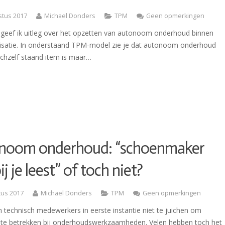
stus 2017
Michael Donders
TPM
Geen opmerkingen
g geef ik uitleg over het opzetten van autonoom onderhoud binnen
isatie. In onderstaand TPM-model zie je dat autonoom onderhoud
ichzelf staand item is maar…
noom onderhoud: “schoenmaker
bij je leest” of toch niet?
tus 2017
Michael Donders
TPM
Geen opmerkingen
 technisch medewerkers in eerste instantie niet te juichen om
 te betrekken bij onderhoudswerkzaamheden. Velen hebben toch het