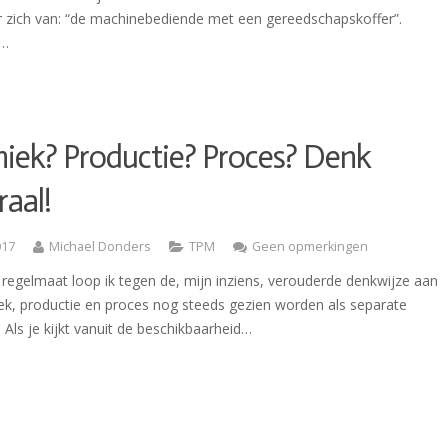
r zich van: “de machinebediende met een gereedschapskoffer”.
t…
iek? Productie? Proces? Denk
raal!
017
Michael Donders
TPM
Geen opmerkingen
regelmaat loop ik tegen de, mijn inziens, verouderde denkwijze aan
iek, productie en proces nog steeds gezien worden als separate
s. Als je kijkt vanuit de beschikbaarheid…