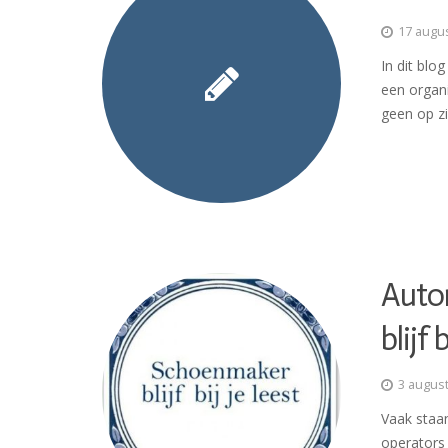
17 augu
In dit blo
een organ
geen op z
Auto
blijf 
3 augus
Vaak staan
operators