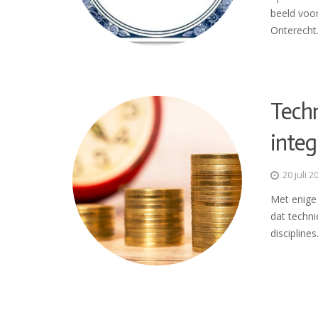
beeld voo
Onterech
Techn
integ
20 juli 2
Met enige 
dat techn
discipline