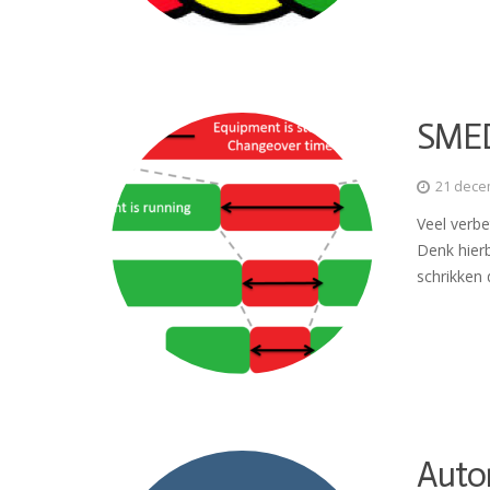
SMED 
21 dece
Veel verb
Denk hier
schrikken 
Auto