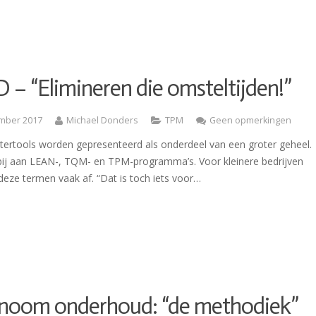
– “Elimineren die omsteltijden!”
mber 2017
Michael Donders
TPM
Geen opmerkingen
etertools worden gepresenteerd als onderdeel van een groter geheel.
bij aan LEAN-, TQM- en TPM-programma’s. Voor kleinere bedrijven
deze termen vaak af. “Dat is toch iets voor…
noom onderhoud: “de methodiek”