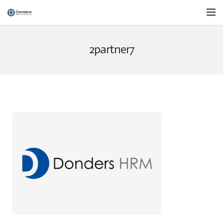
Over ons
2partner7
Diensten
Nieuws
Contact